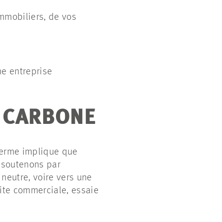
mmobiliers, de vos
ne entreprise
É CARBONE
 terme implique que
s soutenons par
neutre, voire vers une
site commerciale, essaie