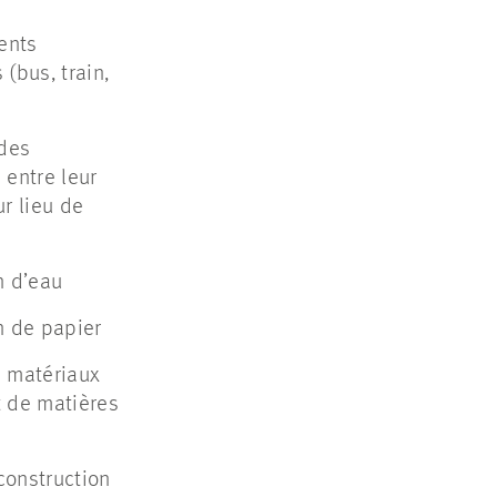
ents
 (bus, train,
des
 entre leur
ur lieu de
 d’eau
 de papier
e matériaux
t de matières
construction