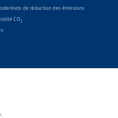
otentiels de réduction des émissions
ralité CO
2
es
r.