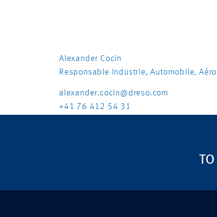
Alexander Cocin
Responsable Industrie, Automobile, Aér
alexander.cocin@dreso.com
+41 76 412 54 31
TO