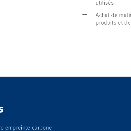
utilisés
Achat de maté
produits et 
S
re empreinte carbone