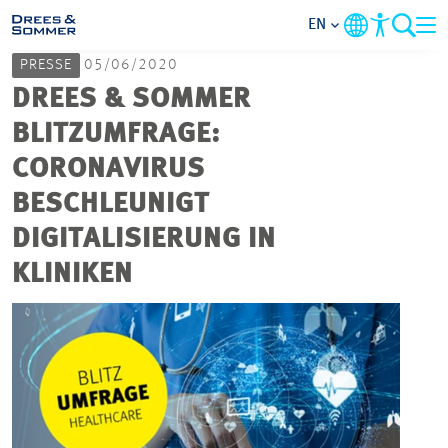
EN
PRESSE
05/06/2020
MARKETS
DREES & SOMMER
BLITZUMFRAGE:
SERVICES
CORONAVIRUS
BESCHLEUNIGT
COMPANY
DIGITALISIERUNG IN
FOCUS AREAS
KLINIKEN
CAREER
PROJECTS
CONTACT