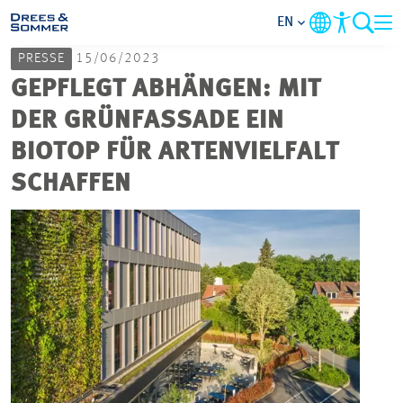
EN
PRESSE
15/06/2023
MARKETS
GEPFLEGT ABHÄNGEN: MIT
DER GRÜNFASSADE EIN
SERVICES
BIOTOP FÜR ARTENVIELFALT
SCHAFFEN
COMPANY
FOCUS AREAS
CAREER
PROJECTS
CONTACT