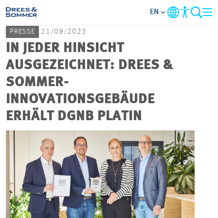
EN
PRESSE
21/09/2023
MARKETS
IN JEDER HINSICHT
AUSGEZEICHNET: DREES &
SERVICES
SOMMER-
INNOVATIONSGEBÄUDE
COMPANY
ERHÄLT DGNB PLATIN
FOCUS AREAS
CAREER
PROJECTS
CONTACT