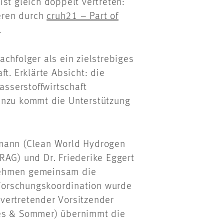
st gleich doppelt vertreten:
eren durch
cruh21 – Part of
.
chfolger als ein zielstrebiges
t. Erklärte Absicht: die
asserstoffwirtschaft
inzu kommt die Unterstützung
fmann (Clean World Hydrogen
RAG) und Dr. Friederike Eggert
nehmen gemeinsam die
e Forschungskoordination wurde
llvertretender Vorsitzender
ees & Sommer) übernimmt die