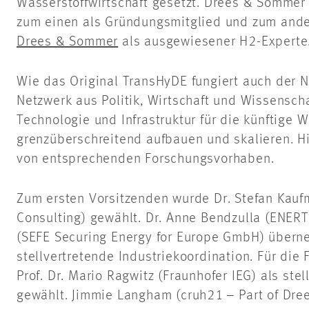
Wasserstoffwirtschaft gesetzt. Drees & Sommer i
zum einen als Gründungsmitglied und zum and
Drees & Sommer
als ausgewiesener H2-Experte
Wie das Original TransHyDE fungiert auch der Na
Netzwerk aus Politik, Wirtschaft und Wissenschaf
Technologie und Infrastruktur für die künftige W
grenzüberschreitend aufbauen und skalieren. H
von entsprechenden Forschungsvorhaben.
Zum ersten Vorsitzenden wurde Dr. Stefan Kau
Consulting) gewählt. Dr. Anne Bendzulla (ENERT
(SEFE Securing Energy for Europe GmbH) über
stellvertretende Industriekoordination. Für di
Prof. Dr. Mario Ragwitz (Fraunhofer IEG) als ste
gewählt. Jimmie Langham (cruh21 – Part of Dr