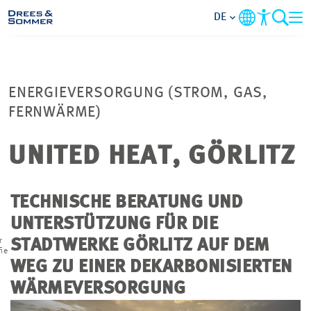
DE
MARKETS
ENERGIEVERSORGUNG (STROM, GAS,
SERVICES
FERNWÄRME)
UNTERNEHMEN
UNITED HEAT, GÖRLITZ
IM FOKUS
TECHNISCHE BERATUNG UND
UNTERSTÜTZUNG FÜR DIE
KARRIERE
r
STADTWERKE GÖRLITZ AUF DEM
ie
WEG ZU EINER DEKARBONISIERTEN
PROJEKTE
WÄRMEVERSORGUNG
KONTAKT