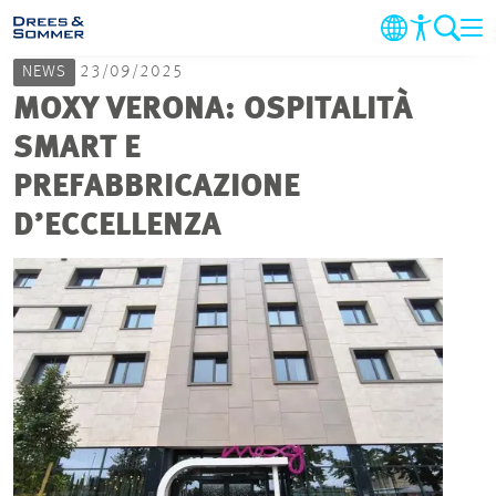
NEWS
23/09/2025
AZIENDA
MOXY VERONA: OSPITALITÀ
SMART E
SETTORI & SERVIZI
PREFABBRICAZIONE
D’ECCELLENZA
PROGETTI
NOTIZIE
CARRIERA
CONTATTI