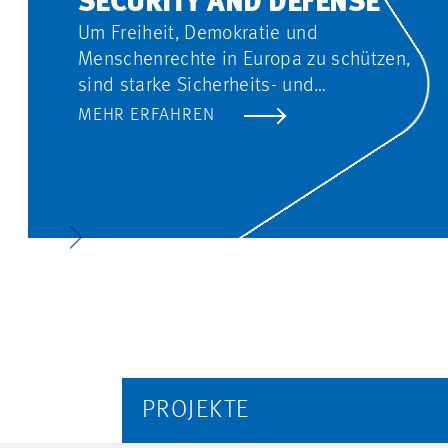
SECURITY AND DEFENSE
Um Freiheit, Demokratie und
Menschenrechte in Europa zu schützen,
sind starke Sicherheits- und
Verteidigungsstrukturen notwendig.
MEHR ERFAHREN
Drees & Sommer unterstützt Sie bei
der Umsetzung.
PROJEKTE