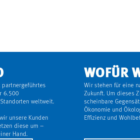
WIR STÄRKEN
INFRASTRUCTURE
DIE LEBENSADERN
UNSERER
GESELLSCHAFT.
D
WOFÜR W
 partnergeführtes
Wir stehen für eine 
r 6.500
Zukunft. Um dieses Zi
Standorten weltweit.
scheinbare Gegensätz
Ökonomie und Ökolo
 wir unsere Kunden
Effizienz und Wohlbe
etzen diese um –
einer Hand.