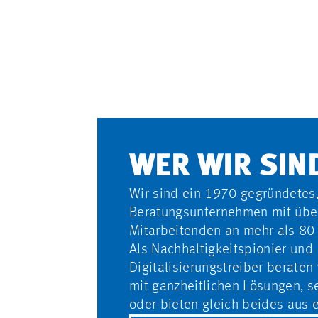
WIR VERWANDELN
CONSULTING
IHRE VISIONEN
IN ECHTEN
MEHRWERT.
WER WIR SIN
Wir sind ein 1970 gegründetes,
Beratungsunternehmen mit übe
Mitarbeitenden an mehr als 80 
Als Nachhaltigkeitspionier und
Digitalisierungstreiber beraten
mit ganzheitlichen Lösungen, s
oder bieten gleich beides aus 