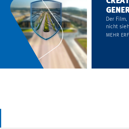
CREAT
GENER
Der Film,
nicht sieh
MEHR ER