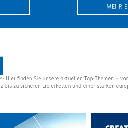
N
MEHR 
s: Hier finden Sie unsere aktuellen Top-Themen – vo
enz bis zu sicheren Lieferketten und einer starken eur