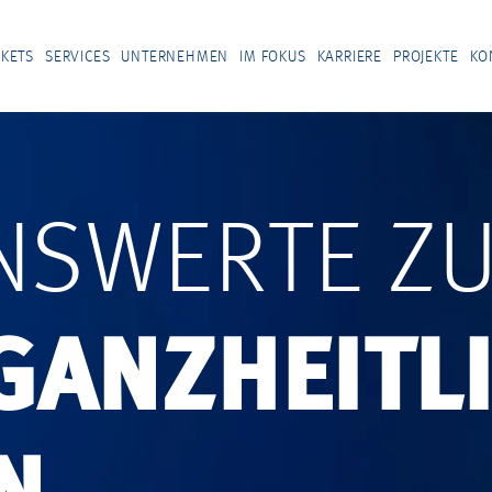
KETS
SERVICES
UNTERNEHMEN
IM FOKUS
KARRIERE
PROJEKTE
KO
ENSWERTE Z
GANZHEITL