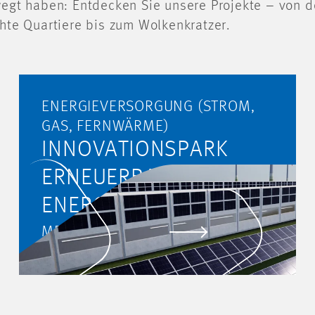
egt haben: Entdecken Sie unsere Projekte – von d
hte Quartiere bis zum Wolkenkratzer.
ENERGIEVERSORGUNG (STROM,
GAS, FERNWÄRME)
INNOVATIONSPARK
ERNEUERBARE
ENERGIEN -
FT
SOLARAUTOBAHN
MEHR ERFAHREN