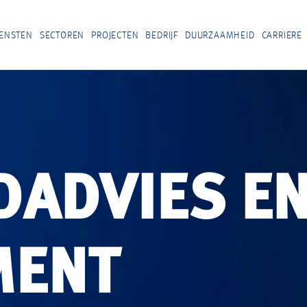
IENSTEN
SECTOREN
PROJECTEN
BEDRIJF
DUURZAAMHEID
CARRIERE
DADVIES E
MENT