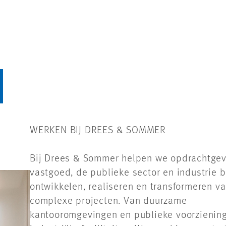
continu 
duurzaam
om energi
aandacht
materiaal
aantoonba
WERKEN BIJ DREES & SOMMER
Bij Drees & Sommer helpen we opdrachtgev
vastgoed, de publieke sector en industrie b
ontwikkelen, realiseren en transformeren v
complexe projecten. Van duurzame
kantooromgevingen en publieke voorziening