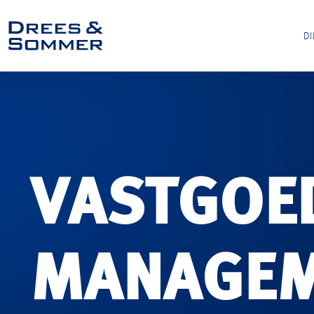
D
VASTGOE
MANAGE