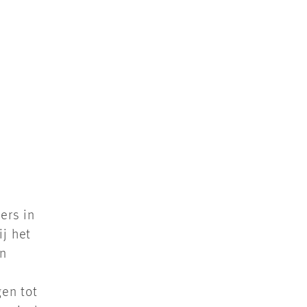
veranderen. Waar
heid vroeger vooral draaide
eprestaties, verschuift de
 nu steeds meer naar
gebruik, circulariteit en
re milieuwinst.
ers in
ij het
an
en tot