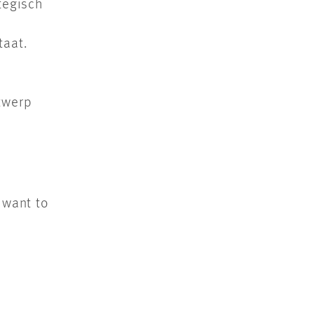
tegisch
taat.
ntwerp
 want to