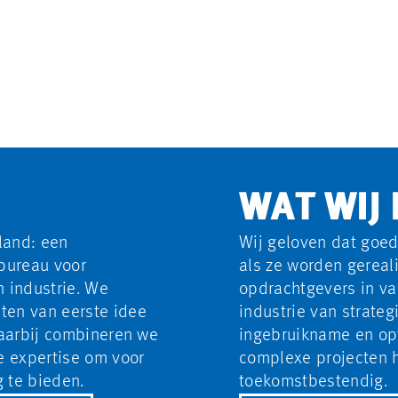
WE BOUWEN
PUBLIEKE SECTOR
NEDERLAND
VAN MORGEN.
WAT WIJ
land: een
Wij geloven dat goe
bureau voor
als ze worden gerea
n industrie. We
opdrachtgevers in va
ten van eerste idee
industrie van strateg
Daarbij combineren we
ingebruikname en opt
e expertise om voor
complexe projecten h
 te bieden.
toekomstbestendig.