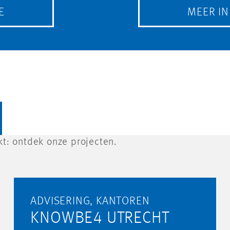
E
MEER I
t: ontdek onze projecten.
ADVISERING, KANTOREN
KNOWBE4 UTRECHT