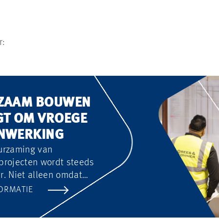
r:
ZAAM BOUWEN
GT OM VROEGE
NWERKING
urzaming van
projecten wordt steeds
. Niet alleen omdat
heidsambities omhoog gaan,
ORMATIE
 omdat regelgeving,
ringen en subsidieregelingen