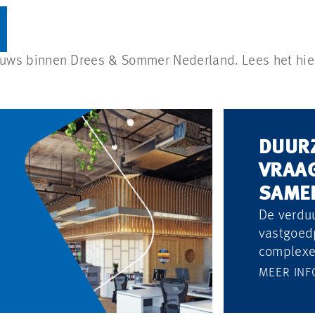
ieuws binnen Drees & Sommer Nederland. Lees het hie
DUUR
VRAA
SAME
De verdu
vastgoed
complexer
duurzaam
MEER INF
maar ook
certifice