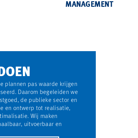
WE REALISEREN
MANAGEMENT
PROJECTRESULTAAT.
 DOEN
de plannen pas waarde krijgen
liseerd. Daarom begeleiden we
stgoed, de publieke sector en
ie en ontwerp tot realisatie,
imalisatie. Wij maken
aalbaar, uitvoerbaar en