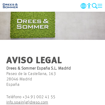
EMPRESA
MERCADOS & SERVICIOS
PROYECTOS
AVISO LEGAL
NOTICIAS
Drees & Sommer España S.L. Madrid
Paseo de la Castellana, 163
CARRERA
28046 Madrid
España
CONTACTO
Teléfono +34 91 002 41 55
info.spain(at)dreso.com