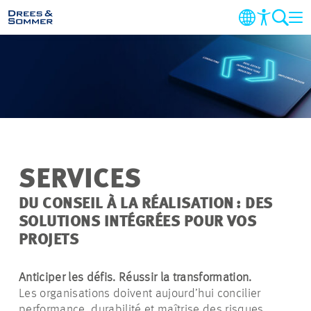
DOMAINES
SERVICES
ENTREPRISE
SERVICES
DURABILITÉ
DU CONSEIL À LA RÉALISATION :
DES
SOLUTIONS INTÉGRÉES POUR VOS
CARRIÈRE
PROJETS
PROJETS
Anticiper les défis. Réussir la transformation.
Les organisations doivent aujourd’hui concilier
CONTACT
performance, durabilité et maîtrise des risques.