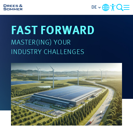
DE
FAST FORWARD
MARKETS
MASTER(ING) YOUR
SERVICES
INDUSTRY CHALLENGES
UNTERNEHMEN
IM FOKUS
KARRIERE
PROJEKTE
KONTAKT