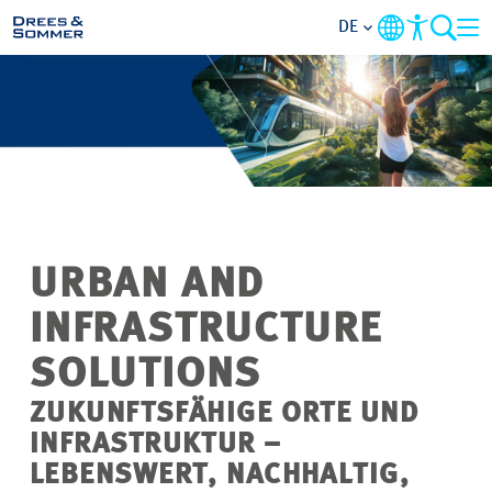
DE
MARKETS
SERVICES
UNTERNEHMEN
URBAN AND
IM FOKUS
INFRASTRUCTURE
KARRIERE
SOLUTIONS
ZUKUNFTSFÄHIGE ORTE UND
PROJEKTE
INFRASTRUKTUR –
LEBENSWERT, NACHHALTIG,
KONTAKT