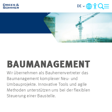
DE
MARKETS
SERVICES
UNTERNEHMEN
BAUMANAGEMENT
IM FOKUS
Wir übernehmen als Bauherrenvertreter das
Baumanagement komplexer Neu- und
KARRIERE
Umbauprojekte. Innovative Tools und agile
Methoden unterstützen uns bei der flexiblen
Steuerung einer Baustelle.
PROJEKTE
KONTAKT