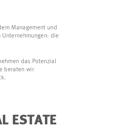
f, dem Management und
n Unternehmungen: die
rnehmen das Potenzial
e beraten wir
ck.
L ESTATE