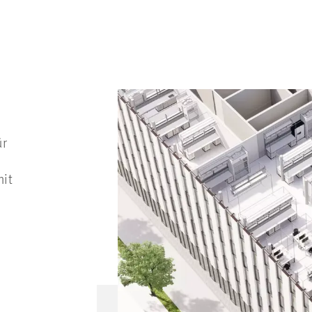
ür
mit