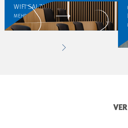
WIFI SALZBURG
MEHR ERFAHREN
VER