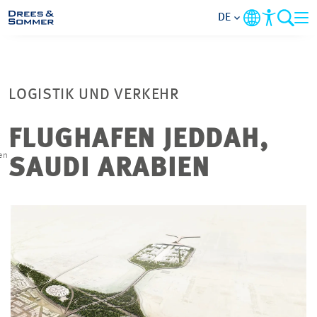
DE
MARKETS
LOGISTIK UND VERKEHR
SERVICES
FLUGHAFEN JEDDAH,
UNTERNEHMEN
en
SAUDI ARABIEN
IM FOKUS
KARRIERE
PROJEKTE
KONTAKT