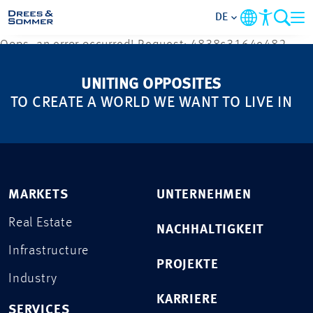
DE
Oops, an error occurred! Request: 4838c3164e482
MARKETS
UNITING OPPOSITES
TO CREATE A WORLD WE WANT TO LIVE IN
SERVICES
UNTERNEHMEN
IM FOKUS
MARKETS
UNTERNEHMEN
Real Estate
KARRIERE
NACHHALTIGKEIT
Infrastructure
PROJEKTE
PROJEKTE
Industry
KARRIERE
KONTAKT
SERVICES