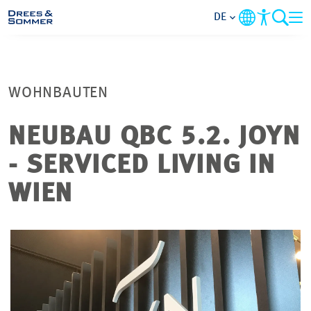
DE
MARKETS
WOHNBAUTEN
SERVICES
NEUBAU QBC 5.2. JOYN
UNTERNEHMEN
- SERVICED LIVING IN
IM FOKUS
WIEN
KARRIERE
PROJEKTE
KONTAKT