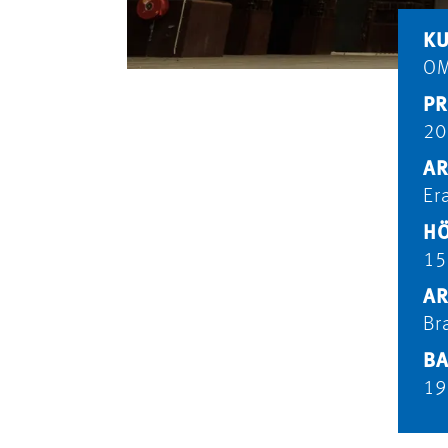
KU
O
PR
20
AR
Er
HÖ
15
AR
Br
BA
19