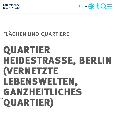
DE
MARKETS
FLÄCHEN UND QUARTIERE
SERVICES
QUARTIER
UNTERNEHMEN
HEIDESTRASSE, BERLIN
IM FOKUS
(VERNETZTE
LEBENSWELTEN,
KARRIERE
GANZHEITLICHES
PROJEKTE
se
QUARTIER)
KONTAKT