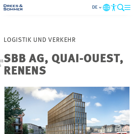
DE
MARKETS
LOGISTIK UND VERKEHR
SERVICES
SBB AG, QUAI-OUEST,
©
BB
UNTERNEHMEN
G
RENENS
IM FOKUS
KARRIERE
PROJEKTE
KONTAKT