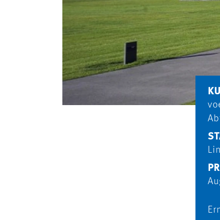
K
vo
Ab
ST
Li
PR
Au
Er