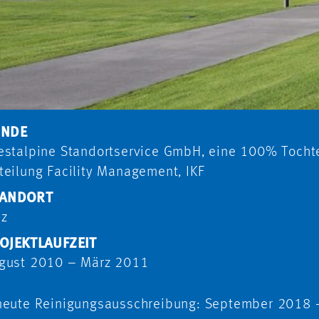
UNDE
estalpine Standortservice GmbH, eine 100% Tochte
teilung Facility Management, IKF
ANDORT
nz
OJEKTLAUFZEIT
gust 2010 – März 2011
neute Reinigungsausschreibung: September 2018