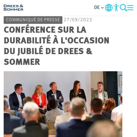
DE
COMMUNIQUÉ DE PRESSE
27/09/2023
MARKETS
CONFÉRENCE SUR LA
DURABILITÉ À L'OCCASION
SERVICES
DU JUBILÉ DE DREES &
SOMMER
UNTERNEHMEN
IM FOKUS
KARRIERE
PROJEKTE
KONTAKT