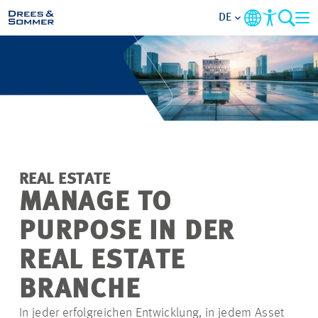
DE
MARKETS
SERVICES
UNTERNEHMEN
REAL ESTATE
IM FOKUS
MANAGE TO
PURPOSE IN DER
KARRIERE
REAL ESTATE
PROJEKTE
BRANCHE
In jeder erfolgreichen Entwicklung, in jedem Asset
KONTAKT