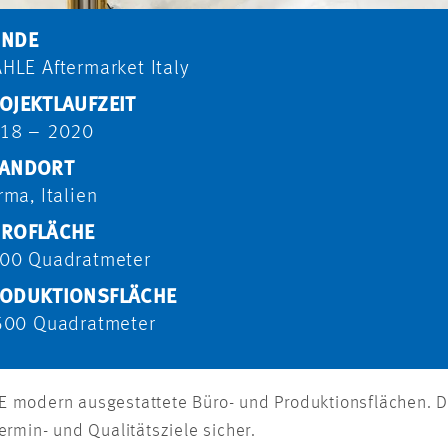
UNDE
HLE Aftermarket Italy
OJEKTLAUFZEIT
18 – 2020
ANDORT
rma, Italien
ROFLÄCHE
00 Quadratmeter
ODUKTIONSFLÄCHE
500 Quadratmeter
 modern ausgestattete Büro- und Produktionsflächen. D
rmin- und Qualitätsziele sicher.