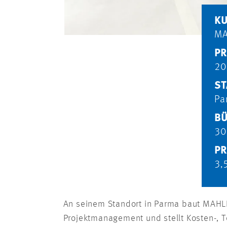
K
MA
PR
20
ST
Pa
BÜ
30
PR
3,
An seinem Standort in Parma baut MAHLE
Projektmanagement und stellt Kosten-, Te