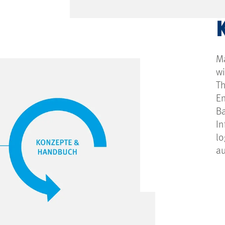
M
wi
Th
En
Ba
In
lo
a