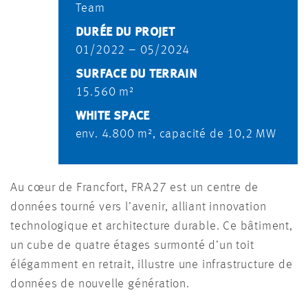
Team
DURÉE DU PROJET
01/2022 – 05/2024
SURFACE DU TERRAIN
15.560 m²
WHITE SPACE
env. 4.800 m², capacité de 10,2 MW
Au cœur de Francfort, FRA27 est un centre de
données tourné vers l’avenir, alliant innovation
technologique et architecture durable. Ce bâtiment,
un cube de quatre étages surmonté d’un toit
élégamment en retrait, illustre une infrastructure de
données de nouvelle génération.