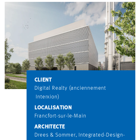
CLIENT
Digital Realty (anciennement
Interxion)
LOCALISATION
Francfort-sur-le-Main
ARCHITECTE
Drees & Sommer, Integrated-Design-