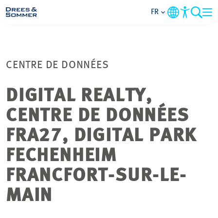
FR
DOMAINES
CENTRE DE DONNÉES
SERVICES
DIGITAL REALTY,
ENTREPRISE
CENTRE DE DONNÉES
DURABILITÉ
FRA27, DIGITAL PARK
FECHENHEIM
CARRIÈRE
FRANCFORT-SUR-LE-
PROJETS
MAIN
CONTACT