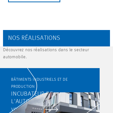
NOS RÉALISATIONS
Découvrez nos réalisations dans le secteur
automobile.
BÂTIMENTS INDUSTRIELS ET DE
PRODUCTION
INCUBATEUR DE
L'AUTOMOBILITÉ, BISSEN
VOIR LE PROJET