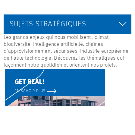
SUJETS STRATÉGIQUES
Les grands enjeux qui nous mobilisent : climat,
biodiversité, intelligence artificielle, chaînes
d’approvisionnement sécurisées, industrie européenne
de haute technologie. Découvrez les thématiques qui
façonnent notre quotidien et orientent nos projets.
GET REAL!
EN SAVOIR PLUS