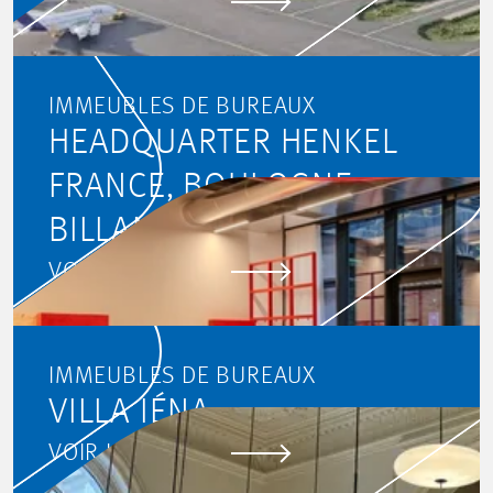
VOIR LE PROJET
IMMEUBLES DE BUREAUX
HEADQUARTER HENKEL
FRANCE, BOULOGNE-
BILLANCOURT
VOIR LE PROJET
IMMEUBLES DE BUREAUX
VILLA IÉNA
VOIR LE PROJET