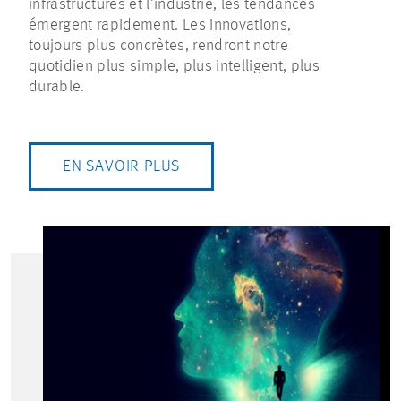
infrastructures et l’industrie, les tendances
émergent rapidement. Les innovations,
toujours plus concrètes, rendront notre
quotidien plus simple, plus intelligent, plus
durable.
EN SAVOIR PLUS