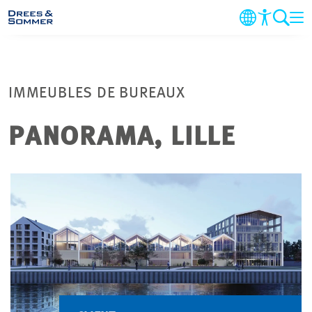
DOMAINES
IMMEUBLES DE BUREAUX
SERVICES
PANORAMA, LILLE
ENTREPRISE
DURABILITÉ
CARRIÈRE
PROJETS
CONTACT