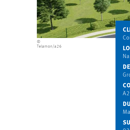
CL
Co
©
Telamon/a26
LO
Na
DE
Gr
CO
A2
DU
Ma
SU