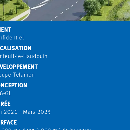
IENT
nfidentiel
CALISATION
nteuil-le-Haudouin
VELOPPEMENT
oupe Telamon
NCEPTION
6-GL
RÉE
i 2021 - Mars 2023
RFACE
2
2