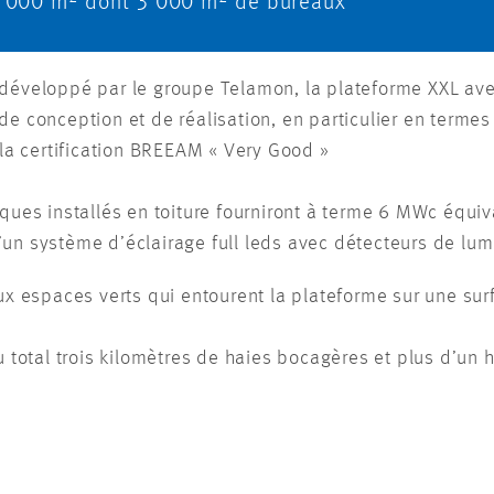
 000 m
dont 3 000 m
de bureaux
 développé par le groupe Telamon, la plateforme XXL av
e conception et de réalisation, en particulier en termes 
 la certification BREEAM « Very Good »
ues installés en toiture fourniront à terme 6 MWc équi
un système d’éclairage full leds avec détecteurs de lum
aux espaces verts qui entourent la plateforme sur une sur
au total trois kilomètres de haies bocagères et plus d’un