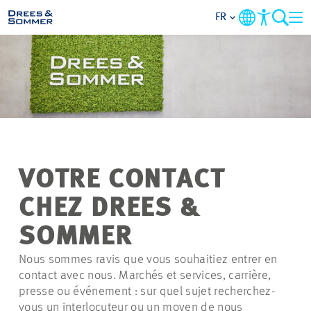
FR
DOMAINES
SERVICES
L’ENTREPRISE
VOTRE CONTACT
THÈMES PRIORITAIRES
CHEZ DREES &
CONTACT
SOMMER
Nous sommes ravis que vous souhaitiez entrer en
CARRIÈRE
contact avec nous. Marchés et services, carrière,
presse ou événement : sur quel sujet recherchez-
PROJETS
vous un interlocuteur ou un moyen de nous