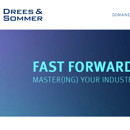
DOMAINE
FAST FORWAR
MASTER(ING) YOUR INDUST