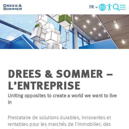
FR
DOMAINES
SERVICES
L’ENTREPRISE
DREES & SOMMER –
THÈMES PRIORITAIRES
L’ENTREPRISE
CONTACT
Uniting opposites to create a world we want to live
in
CARRIÈRE
Prestataire de solutions durables, innovantes et
rentables pour les marchés de l’immobilier, des
PROJETS