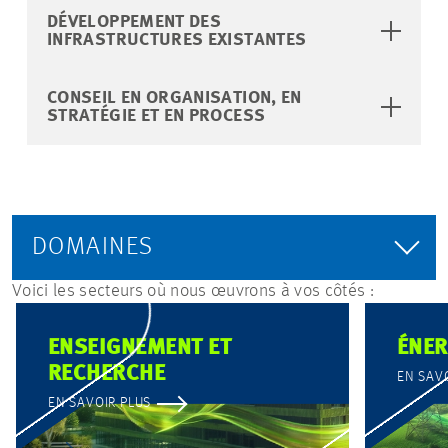
DÉVELOPPEMENT DES
INFRASTRUCTURES EXISTANTES
CONSEIL EN ORGANISATION, EN
STRATÉGIE ET EN PROCESS
DOMAINES
Voici les secteurs où nous œuvrons à vos côtés :
ENSEIGNEMENT ET
ÉNER
RECHERCHE
EN SAV
EN SAVOIR PLUS