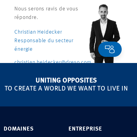
Nous serons ravis de vous
répondre.
Christian Heidecker
Responsable du secteur
énergie
christian.heidecker@dreso.com
+41 79 558 46 66
UNITING OPPOSITES
TO CREATE A WORLD WE WANT TO LIVE IN
DOMAINES
ENTREPRISE