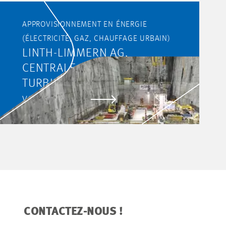
APPROVISIONNEMENT EN ÉNERGIE
(ÉLECTRICITÉ, GAZ, CHAUFFAGE URBAIN)
LINTH-LIMMERN AG,
CENTRALE DE POMPAGE-
TURBINAGE DE LINTHAL
VOIR LE PROJET
CONTACTEZ-NOUS !