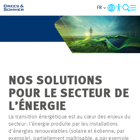
FR
DOMAINES
SERVICES
L’ENTREPRISE
NOS SOLUTIONS
THÈMES PRIORITAIRES
POUR LE SECTEUR DE
CONTACT
L’ÉNERGIE
La transition énergétique est au cœur des enjeux du
CARRIÈRE
secteur : l’énergie produite par les installations
d’énergies renouvelables (solaire et éolienne, par
PROJETS
exemple), partiellement maîtrisable, a par exemple