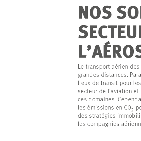
NOS SO
SECTEUR
L’AÉRO
Le transport aérien de
grandes distances. Para
lieux de transit pour l
secteur de l’aviation et
ces domaines. Cependan
les émissions en
C0
po
2
des stratégies immobili
les compagnies aérienne