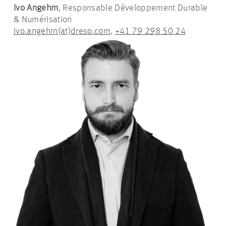
Ivo Angehrn
, Responsable Développement Durable
& Numérisation
ivo.angehrn(at)dreso.com
,
+41 79 298 50 24