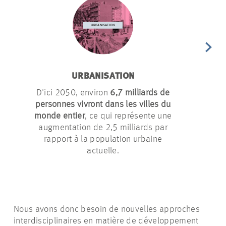
URBANISATION
CHAN
D'ici 2050, environ
6,7 milliards de
Les villes
personnes vivront dans les villes du
des émissi
monde entier
, ce qui représente une
Parall
augmentation de 2,5 milliards par
vulnérabl
rapport à la population urbaine
cha
actuelle.
Nous avons donc besoin de nouvelles approches
interdisciplinaires en matière de développement