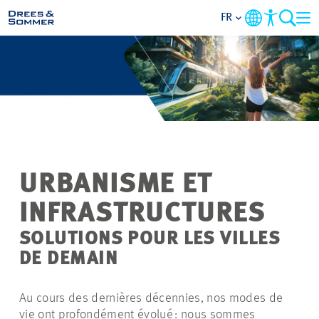
FR
DOMAINES
SERVICES
L’ENTREPRISE
URBANISME ET
THÈMES PRIORITAIRES
INFRASTRUCTURES
CONTACT
SOLUTIONS POUR LES VILLES
DE DEMAIN
CARRIÈRE
Au cours des dernières décennies, nos modes de
vie ont profondément évolué : nous sommes
PROJETS