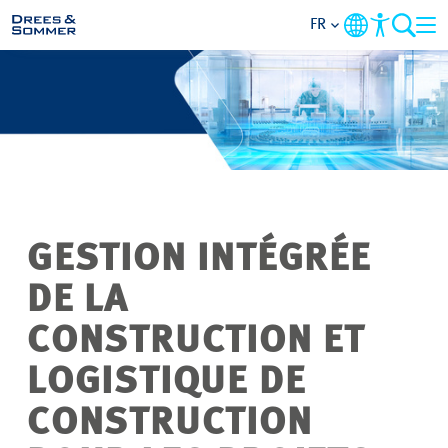
FR
DOMAINES
SERVICES
L’ENTREPRISE
GESTION INTÉGRÉE
THÈMES PRIORITAIRES
DE LA
CONTACT
CONSTRUCTION ET
LOGISTIQUE DE
CARRIÈRE
CONSTRUCTION
PROJETS