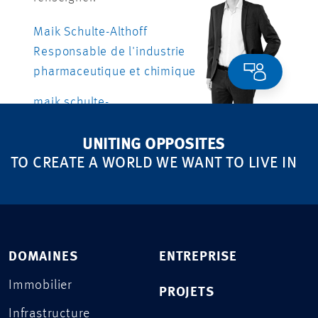
Maik Schulte-Althoff
Responsable de l'industrie
pharmaceutique et chimique
maik.schulte-
althoff@dreso.com
+41 76 376 10 30
UNITING OPPOSITES
TO CREATE A WORLD WE WANT TO LIVE IN
DOMAINES
ENTREPRISE
Immobilier
PROJETS
Infrastructure