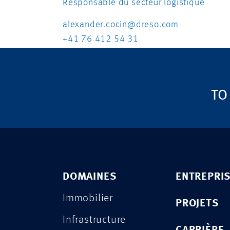
Responsable du secteur logistique
alexander.cocin@dreso.com
+41 76 412 54 31
TO
DOMAINES
ENTREPRI
Immobilier
PROJETS
Infrastructure