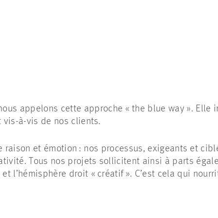
nous appelons cette approche « the
blue
way
». Elle 
t vis-à-vis de nos clients.
e raison et émotion : nos processus, exigeants et cib
éativité. Tous nos projets sollicitent ainsi à parts ég
 et l’hémisphère droit « créatif ». C’est cela qui nour