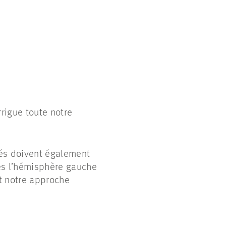
irrigue toute notre
lés doivent également
ales l’hémisphère gauche
rit notre approche