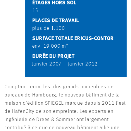
ÉTAGES HORS SOL
15
PLACES DE TRAVAIL
plus de 1.100
SURFACE TOTALE ERICUS-CONTOR
env. 19.000 m²
DURÉE DU PROJET
Janvier 2007 – janvier 2012
Comptant parmi les plus grands immeubles de
bureaux de Hambourg, le nouveau bâtiment de la
maison d'édition SPIEGEL marque depuis 2011 l'est
de HafenCity de son empreinte. Les experts en
ingénierie de Drees & Sommer ont largement
contribué à ce que ce nouveau bâtiment allie une