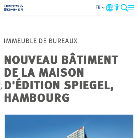
FR
DOMAINES
IMMEUBLE DE BUREAUX
SERVICES
NOUVEAU BÂTIMENT
L’ENTREPRISE
DE LA MAISON
THÈMES PRIORITAIRES
D'ÉDITION SPIEGEL,
t
g,
g
HAMBOURG
CONTACT
CARRIÈRE
PROJETS