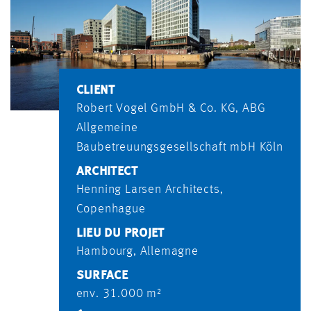
CLIENT
Robert Vogel GmbH & Co. KG, ABG
Allgemeine
Baubetreuungs­gesellschaft mbH Köln
ARCHITECT
Henning Larsen Architects,
Copenhague
LIEU DU PROJET
Hambourg, Allemagne
SURFACE
env. 31.000 m²