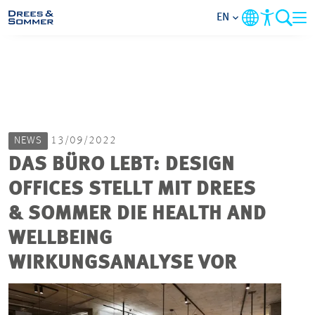
EN
MARKETS
SERVICES
NEWS
13/09/2022
COMPANY
DAS BÜRO LEBT: DESIGN
OFFICES STELLT MIT DREES
FOCUS AREAS
& SOMMER DIE HEALTH AND
CAREER
WELLBEING
WIRKUNGSANALYSE VOR
PROJECTS
CONTACT