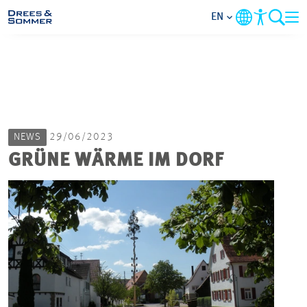
EN
MARKETS
SERVICES
NEWS
29/06/2023
COMPANY
GRÜNE WÄRME IM DORF
FOCUS AREAS
CAREER
PROJECTS
CONTACT