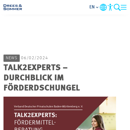
EN
MARKETS
SERVICES
NEWS
06/02/2024
COMPANY
TALK2EXPERTS –
DURCHBLICK IM
FOCUS AREAS
FÖRDERDSCHUNGEL
CAREER
PROJECTS
CONTACT