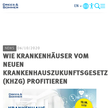
EN
MARKETS
SERVICES
NEWS
06/10/2020
COMPANY
WIE KRANKENHÄUSER VOM
NEUEN
FOCUS AREAS
KRANKENHAUSZUKUNFTSGESETZ
CAREER
(KHZG) PROFITIEREN
PROJECTS
CONTACT