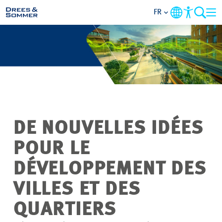
FR
DOMAINES
SERVICES
L’ENTREPRISE
DE NOUVELLES IDÉES
THÈMES PRIORITAIRES
POUR LE
CONTACT
DÉVELOPPEMENT DES
VILLES ET DES
CARRIÈRE
QUARTIERS
PROJETS