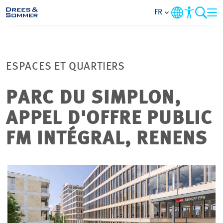
FR
DOMAINES
ESPACES ET QUARTIERS
SERVICES
PARC DU SIMPLON,
L’ENTREPRISE
APPEL D'OFFRE PUBLIC
THÈMES PRIORITAIRES
FM INTÉGRAL, RENENS
CONTACT
CARRIÈRE
PROJETS