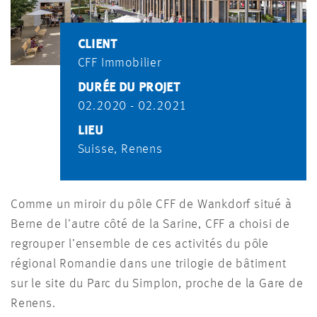
CLIENT
CFF Immobilier
DURÉE DU PROJET
02.2020 - 02.2021
LIEU
Suisse, Renens
Comme un miroir du pôle CFF de Wankdorf situé à
Berne de l’autre côté de la Sarine, CFF a choisi de
regrouper l’ensemble de ces activités du pôle
régional Romandie dans une trilogie de bâtiment
sur le site du Parc du Simplon, proche de la Gare de
Renens.