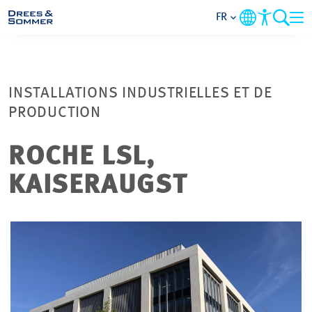
FR
DOMAINES
INSTALLATIONS INDUSTRIELLES ET DE
SERVICES
PRODUCTION
L’ENTREPRISE
ROCHE LSL,
KAISERAUGST
THÈMES PRIORITAIRES
CONTACT
CARRIÈRE
PROJETS